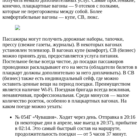
получить немало дополнительных услуг. Самые простенькие,
конечно, плацкартные вагоны — 9 отсеков с полками,
которые не перегорожены между собой. Более
комфортабельные вагоны — купе, СВ, люкс.
Пассажиры могут получить дорожные наборы, тапочки,
прессу (свежие газеты, журналы). В некоторых вагонах
установлен телевизор. В вагонах купе (комфорт), СВ (бизнес)
можно принять душ, предоставляется услуга питания.
Постельное белье всегда чистое, до посадки пассажиров
проводники раскладывают его на места (обладатели билетов в
плацкарт должны дополнительно за него доплачивать). В СВ
(бизнес) также есть индивидуальный сейф, где можно
оставить ценные вещи на период поездки. Преимуществом
является наличие Wi-Fi. Поездная бригада всегда вежливая,
ненавязчивая, профессиональная. Среди минусов — малое
количество розеток, особенно в плацкартных вагонах. На
каком поезде можно уехать:
№ 054Г «Чувашия». Ходит через день. Отправка в 20:16
(в некоторые дни в апреле, мае выезд в 20:37), прибытие
в 02:14. Это самый быстрый состав на маршруте,
продолжительность поездки — от 5 часов 37 минут.