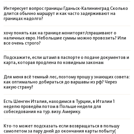
нарочито аскетичным фасадом барочной. Я как раз
Интересует вопрос границы Гданьск-Калининград Сколько
длится обычно маршрут и как часто задерживают на
перед поездкой посещал лекции по архитектуре, и
границах надолго?
могу ответственно заявить, что голос был неправ.
хочу понять как на границе мониторят/спрашивают о
наличных евро. Небольшие суммы можно провозить? Или
Честно скажу, если я о чем и жалею, то только о
все очень строго?
том, что не сходил там в ресторан еврейской
кухни.
Подскажите, если штамп в паспорте о подаче документов и
карта, которая продлена по ковидным законам
Кстати, когда я искал отели в Кракове, то, конечно
Для меня всё темный лес, поэтому прошу у знающих совета:
же, искал поближе к центру. Так вот в Казимеже ни
как оптимально добираться до варшавы из рф? Через
какую страну?
один вариант из тех, которые выдал букинг, меня
не зацепил в плане соотношения цены и качества.
Есть Шенген Италия, находимся в Турции, в Италии 1
неделю проведём потом в Польше неделя для
Еврейский квартал Казимеж
собеседования на тур. визу. Америку.
— плюсы
Кто-то может подсказать если возвращаться в польшу
самолетом за пару дней до окончания карты побыту(