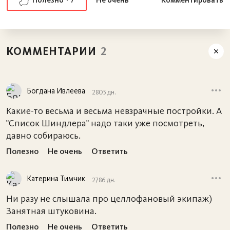
7
Что собой представляет
КОММЕНТАРИИ
2
Казимеж — это район, ограниченный Вислой и
улицами Starowiślna и Dietla. Хотя его и называют
Богдана Ивлеева
2805 дн.
еврейским, но на 100% он таковым не является.
Какие-то весьма и весьма невзрачные постройки. А
Вообще изначально Казимеж был независимым
"Список Шиндлера" надо таки уже посмотреть,
городом, и только в первой половине
давно собираюсь.
позапрошлого века вошел в состав Кракова.
Полезно
Не очень
Ответить
Кстати, в плане архитектуры в Казимеже мне
Катерина Тимчик
2786 дн.
запомнились как раз его «нееврейские»
постройки. Особенно внушительное здание
Ни разу не слышала про целлофановый экипаж)
Занятная штуковина.
ратуши
и готический
Костел Божьего Тела
.
Полезно
Не очень
Ответить