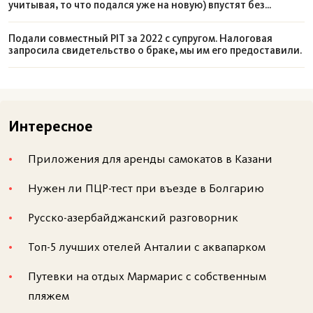
учитывая, то что подался уже на новую) впустят без
Расположение. Квартал находится в историческом
проблем?
центре, непосредственно граничит с
Вавелем
, да
Подали совместный PIT за 2022 с супругом. Налоговая
запросила свидетельство о браке, мы им его предоставили.
и от
Старе Място
находится в пешей доступности.
Соответственно, если вы остановились рядом с
центром Кракова, добраться до еврейского
квартала будет легко и быстро.
Интересное
Доступность экскурсий. Очень радует, что
экскурсии в Казимеж поставлены на поток, и их
Приложения для аренды самокатов в Казани
не нужно бронировать заранее. В частности
Нужен ли ПЦР-тест при въезде в Болгарию
целлофановые экипажи гнездятся в районе
Рыночной площади района Старе Място, оттуда
Русско-азербайджанский разговорник
стартуют и туда же возвращаются, что было
Топ-5 лучших отелей Анталии с аквапарком
особенно актуально морозной зимой. Кроме того,
это позволяет познакомиться с основными
Путевки на отдых Мармарис с собственным
объектами Казимежа меньше, чем за час,
пляжем