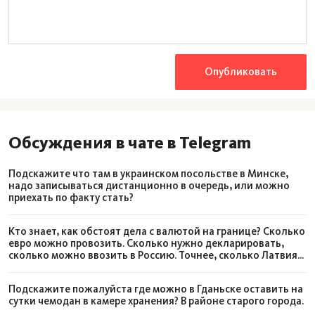
Опубликовать
Стоимость экскурсии составила 160 злотых со всей
Обсуждения в чате в Telegram
группы пассажиров.
Подскажите что там в украинском посольстве в Минске,
Чем заняться
надо записываться дистанционно в очередь, или можно
приехать по факту стать?
Так как было очень холодно, единственным моим
Кто знает, как обстоят дела с валютой на границе? Сколько
евро можно провозить. Сколько нужно декларировать,
занятием было разглядывание домов и слушание
сколько можно ввозить в Россию. Точнее, сколько Латвия
разрешает вывозить и тд
аудиогида. Экскурсия, кстати, была вполне
интересной. Единственное, что немного
Подскажите пожалуйста где можно в Гданьске оставить на
сутки чемодан в камере хранения? В районе старого города.
покоробило — это когда голос назвал синагогу с