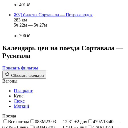
от 401 ₽
Ж/Д билеты Сортавала — Петрозаводск
283 км
5ч 22м — 5ч 27м
от 706 ₽
Календарь цен на поезда Сортавала —
Рускеала
Показать фильтры
Сбросить фильтры
Вагоны
Плацкарт
Купе
Люкс
Мягкий
Поезда
Все поезда
083М
23:03 — 12:31 +2 дня
479А
13:40 —
05:29 +1 день
083М
23:03 — 12:31 +2 дня
479А
13:40 —