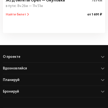
Ж/Д билеты Орел — Окуловка
789 км
8ч 26м — 11ч 51м
Найти билет
от 1 691 ₽
О проекте
Вдохновляйся
Планируй
Бронируй