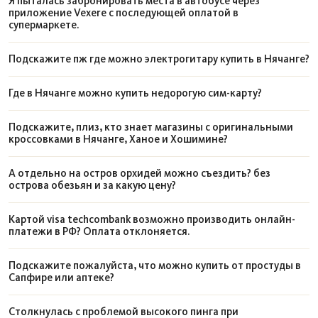
Я пыталась забронировать места в автобусе через
приложение Vexere с последующей оплатой в
супермаркете.
Подскажите пж где можно электрогитару купить в Нячанге?
Где в Нячанге можно купить недорогую сим-карту?
Подскажите, плиз, кто знает магазины с оригинальными
кроссовками в Нячанге, Ханое и Хошимине?
А отдельно на остров орхидей можно съездить? без
острова обезьян и за какую цену?
Картой visa techcombank возможно производить онлайн-
платежи в РФ? Оплата отклоняется.
Подскажите пожалуйста, что можно купить от простуды в
Сапфире или аптеке?
Столкнулась с проблемой высокого пинга при