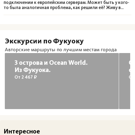
подключении к европейским серверам. Может быть у кого-
то была аналогичная проблема, как решили её? Живу в
Нячанге, в других городах как обстоят дела с этим?
Экскурсии по Фукуоку
Авторские маршруты по лучшим местам города
3 острова и Ocean World.
О
Из Фукуока.
о
и
От 2 467 ₽
От
Интересное