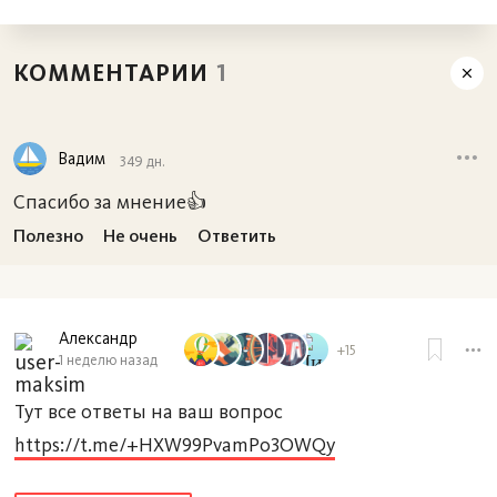
КОММЕНТАРИИ
1
Вадим
349 дн.
Спасибо за мнение👍
Полезно
Не очень
Ответить
Александр
+15
1 неделю назад
Тут все ответы на ваш вопрос
https://t.me/+HXW99PvamPo3OWQy