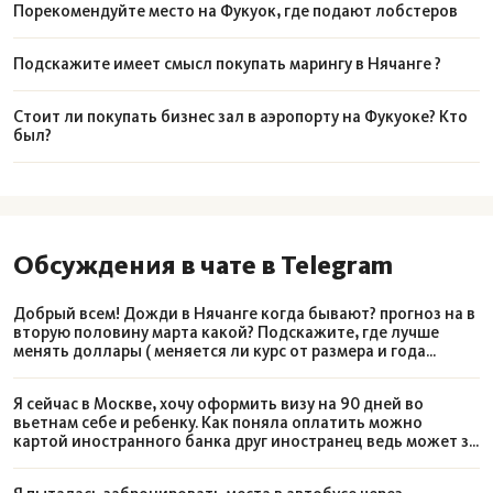
Порекомендуйте место на Фукуок, где подают лобстеров
Подскажите имеет смысл покупать марингу в Нячанге ?
Стоит ли покупать бизнес зал в аэропорту на Фукуоке? Кто
был?
Обсуждения в чате в Telegram
Добрый всем! Дожди в Нячанге когда бывают? прогноз на в
вторую половину марта какой? Подскажите, где лучше
менять доллары ( меняется ли курс от размера и года
выпуска купюры), брать симку в аэропорту или в городе ?
Я сейчас в Москве, хочу оформить визу на 90 дней во
вьетнам себе и ребенку. Как поняла оплатить можно
картой иностранного банка друг иностранец ведь может за
меня оплатить, нет с этим проблем же ?