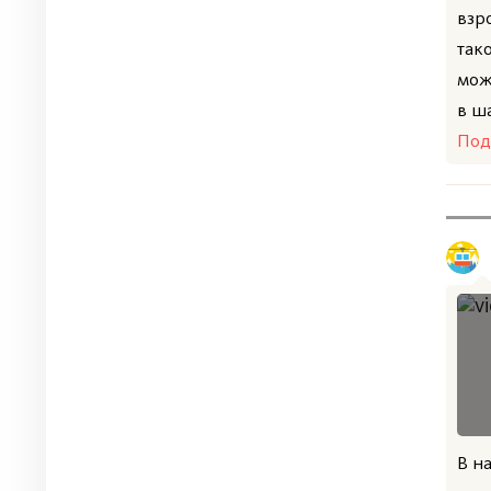
взр
так
мож
в ша
Под
В н