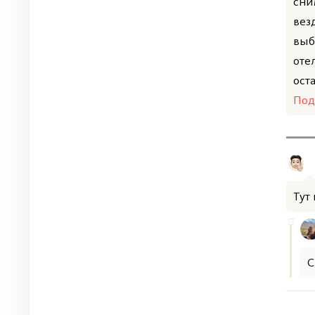
сни
вез
выб
оте
оста
Под
Тут
С