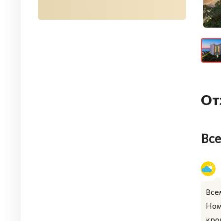
От
Все
Все
Ном
кро