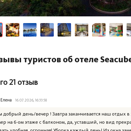
зывы туристов об отеле Seacube
го 21 отзыв
Елена
16.07.2026, 16:33:58
м добрый день/вечер ! Завтра заканчивается наш отдых в 
ер на 6-ом этаже с балконом, да, уставший, но вид прекр
вать удобная, огромная! Уборка каждый день! Из окна зам