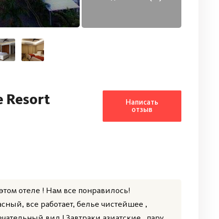
 Resort
Написать
отзыв
этом отеле ! Нам все понравилось!
асный, все работает, белье чистейшее ,
ечательный вид ! Завтраки азиатские , пару