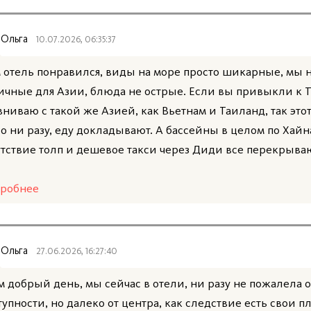
Ольга
10.07.2026, 06:35:37
 отель понравился, виды на море просто шикарные, мы н
ичные для Азии, блюда не острые. Если вы привыкли к Ту
вниваю с такой же Азией, как Вьетнам и Таиланд, так это
о ни разу, еду докладывают. А бассейны в целом по Хайн
утствие толп и дешевое такси через Диди все перекрывают
робнее
Ольга
27.06.2026, 16:27:40
м добрый день, мы сейчас в отели, ни разу не пожалела о
тупности, но далеко от центра, как следствие есть свои