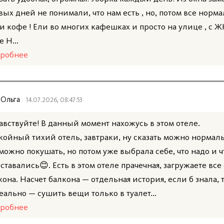
вых дней не понимали, что нам есть , но, потом все норм
и кофе ! Ели во многих кафешках и просто на улице , с Ж
 Н...
робнее
Ольга
14.07.2026, 08:47:53
авствуйте! В данный момент нахожусь в этом отеле.
койный тихий отель, завтраки, ну сказать можно нормал
 можно покушать, но потом уже выбрала себе, что надо и 
оставались😊. Есть в этом отеле прачечная, загружаете все
кона. Насчет балкона — отдельная история, если б знала, т
еально — сушить вещи только в туалет...
робнее