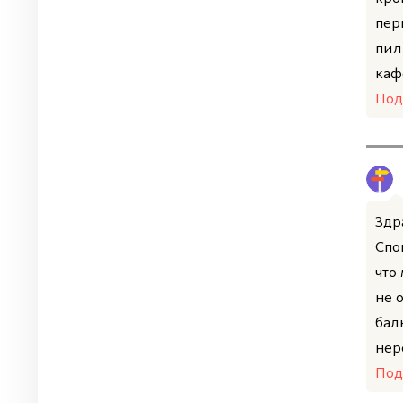
пер
пил
кафе
Под
Здр
Спо
что
не 
бал
нер
Под