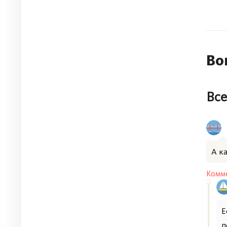
Во
Все
А к
Комме
Е
п