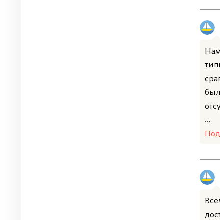
Нам
тип
сра
был
отс
...
Под
Все
дос