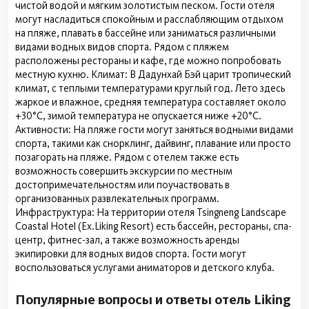
чистой водой и мягким золотистым песком. Гости отеля
могут насладиться спокойным и расслабляющим отдыхом
на пляже, плавать в бассейне или заниматься различными
видами водных видов спорта. Рядом с пляжем
расположены рестораны и кафе, где можно попробовать
местную кухню. Климат: В Дадунхай Бэй царит тропический
климат, с теплыми температурами круглый год. Лето здесь
жаркое и влажное, средняя температура составляет около
+30°C, зимой температура не опускается ниже +20°C.
Активности: На пляже гости могут заняться водными видами
спорта, такими как снорклинг, дайвинг, плавание или просто
позагорать на пляже. Рядом с отелем также есть
возможность совершить экскурсии по местным
достопримечательностям или поучаствовать в
организованных развлекательных программ.
Инфраструктура: На территории отеля Tsingneng Landscape
Coastal Hotel (Ex.Liking Resort) есть бассейн, рестораны, спа-
центр, фитнес-зал, а также возможность аренды
экипировки для водных видов спорта. Гости могут
воспользоваться услугами аниматоров и детского клуба.
Популярные вопросы и ответы отель Liking