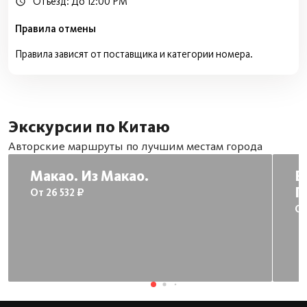
Отъезд: До 12:00 PM
Правила отмены
Правила зависят от поставщика и категории номера.
Экскурсии по Китаю
Авторские маршруты по лучшим местам города
Макао. Из Макао.
В
П
От 26 532 ₽
От