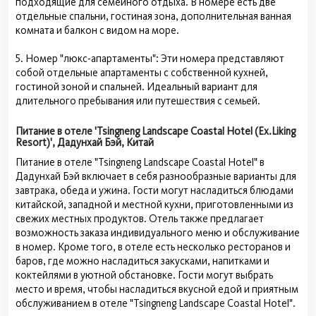
подходящие для семейного отдыха. В номере есть две
отдельные спальни, гостиная зона, дополнительная ванная
комната и балкон с видом на море.
5. Номер "люкс-апартаменты": Эти номера представляют
собой отдельные апартаменты с собственной кухней,
гостиной зоной и спальней. Идеальный вариант для
длительного пребывания или путешествия с семьей.
Питание в отеле 'Tsingneng Landscape Coastal Hotel (Ex.Liking
Resort)', Дадунхай Бэй, Китай
Питание в отеле "Tsingneng Landscape Coastal Hotel" в
Дадунхай Бэй включает в себя разнообразные варианты для
завтрака, обеда и ужина. Гости могут насладиться блюдами
китайской, западной и местной кухни, приготовленными из
свежих местных продуктов. Отель также предлагает
возможность заказа индивидуального меню и обслуживание
в номер. Кроме того, в отеле есть несколько ресторанов и
баров, где можно насладиться закусками, напитками и
коктейлями в уютной обстановке. Гости могут выбрать
место и время, чтобы насладиться вкусной едой и приятным
обслуживанием в отеле "Tsingneng Landscape Coastal Hotel".