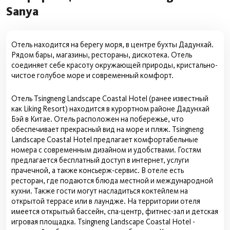
Баня / сауна / хаммам
Sanya
Песок
200м до пляжа
Отель находится на берегу моря, в центре бухты Дадунхай.
Рядом бары, магазины, рестораны, дискотека. Отель
2022 — дата реновации
соединяет себе красоту окружающей природы, кристально-
чистое голубое море и современный комфорт.
Отель Tsingneng Landscape Coastal Hotel (ранее известный
как Liking Resort) находится в курортном районе Дадунхай
Бэй в Китае. Отель расположен на побережье, что
обеспечивает прекрасный вид на море и пляж. Tsingneng
Landscape Coastal Hotel предлагает комфортабельные
номера с современным дизайном и удобствами. Гостям
предлагается бесплатный доступ в интернет, услуги
прачечной, а также консьерж-сервис. В отеле есть
ресторан, где подаются блюда местной и международной
кухни. Также гости могут насладиться коктейлем на
открытой террасе или в лаундже. На территории отеля
имеется открытый бассейн, спа-центр, фитнес-зал и детская
игровая площадка. Tsingneng Landscape Coastal Hotel -