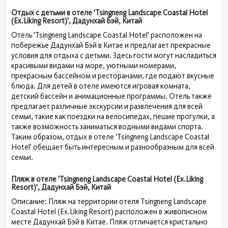
Отдых с детьми в отеле 'Tsingneng Landscape Coastal Hotel
(Ex.Liking Resort)', Дадунхай Бэй, Китай
Отель 'Tsingneng Landscape Coastal Hotel' расположен на
побережье Дадунхай Бэй в Китае и предлагает прекрасные
условия для отдыха с детьми. Здесь гости могут насладиться
красивыми видами на море, уютными номерами,
прекрасным бассейном и ресторанами, где подают вкусные
блюда. Для детей в отеле имеются игровая комната,
детский бассейн и анимационные программы. Отель также
предлагает различные экскурсии и развлечения для всей
семьи, такие как поездки на велосипедах, пешие прогулки, а
также возможность заниматься водными видами спорта.
Таким образом, отдых в отеле 'Tsingneng Landscape Coastal
Hotel' обещает быть интересным и разнообразным для всей
семьи.
Пляж в отеле 'Tsingneng Landscape Coastal Hotel (Ex.Liking
Resort)', Дадунхай Бэй, Китай
Описание: Пляж на территории отеля Tsingneng Landscape
Coastal Hotel (Ex.Liking Resort) расположен в живописном
месте Дадунхай Бэй в Китае. Пляж отличается кристально