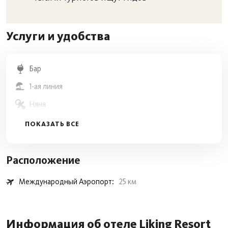
Услуги и удобства
Бар
1-ая линия
Няня
wifi
Кондиционер
Массаж
Расположение
Детское меню
Международный Аэропорт:
25 км
Детский бассейн
Общественный пляж
Информация об отеле Liking Resort