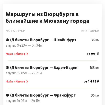
Маршруты из Вюрцбурга в
ближайшие к Мюнхену города
НАПРАВЛЕНИЕ
РАССТОЯНИЕ
Ж/Д билеты Вюрцбург — Швайнфурт
36 км
0ч 23м — 0ч 34м
Найти билет
от 991 ₽
Ж/Д билеты Вюрцбург — Баден‑Баден
168 км
3ч 05м — 7ч 26м
Найти билет
от 1 492 ₽
Ж/Д билеты Вюрцбург — Франкфурт
96 км
1ч 09м — 2ч 11м