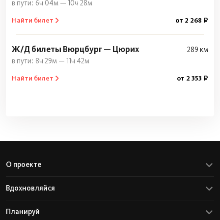
6ч 04м — 10ч 28м
Найти билет
от 2 268 ₽
Ж/Д билеты Вюрцбург — Цюрих
289 км
8ч 29м — 11ч 42м
Найти билет
от 2 353 ₽
О проекте
Вдохновляйся
Планируй