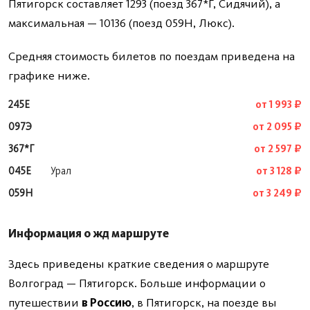
Пятигорск составляет 1293 (поезд 367*Г, Сидячий), а
максимальная — 10136 (поезд 059Н, Люкс).
Средняя стоимость билетов по поездам приведена на
графике ниже.
245Е
от 1 993 ₽
097Э
от 2 095 ₽
367*Г
от 2 597 ₽
045Е
Урал
от 3 128 ₽
059Н
от 3 249 ₽
Информация о жд маршруте
Здесь приведены краткие сведения о маршруте
Волгоград — Пятигорск. Больше информации о
путешествии
в Россию
, в Пятигорск, на поезде вы