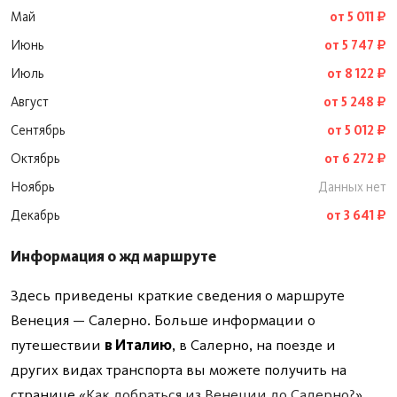
Май
от 5 011 ₽
Июнь
от 5 747 ₽
Июль
от 8 122 ₽
Август
от 5 248 ₽
Сентябрь
от 5 012 ₽
Октябрь
от 6 272 ₽
Ноябрь
Данных нет
Декабрь
от 3 641 ₽
Информация о жд маршруте
Здесь приведены краткие сведения о маршруте
Венеция — Салерно. Больше информации о
путешествии
в Италию
, в Салерно, на поезде и
других видах транспорта вы можете получить на
странице «
Как добраться из Венеции до Салерно?
»