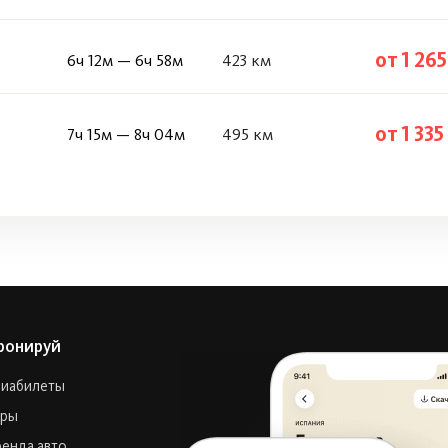
от 1 265
6ч 12м — 6ч 58м
423 км
от 1 335
7ч 15м — 8ч 04м
495 км
ронируй
виабилеты
уры
енда авто