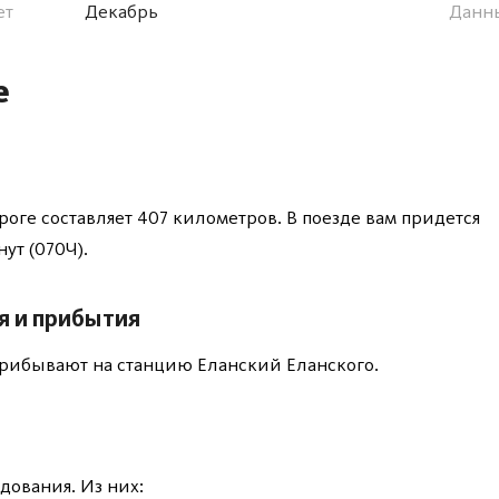
ет
Декабрь
Данн
е
роге составляет 407 километров. В поезде вам придется
нут (070Ч).
я и прибытия
 прибывают на станцию Еланский Еланского.
дования. Из них: