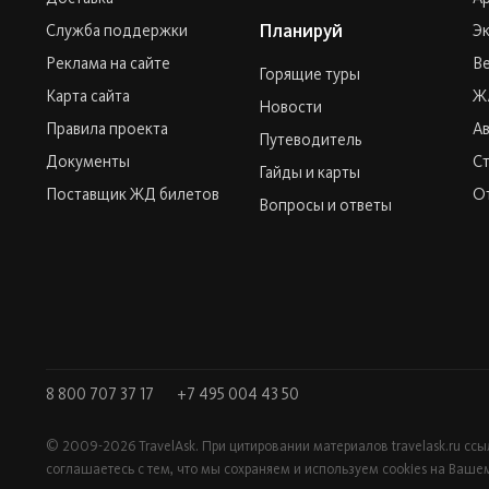
Планируй
Служба поддержки
Эк
Реклама на сайте
Ве
Горящие туры
Карта сайта
Ж
Новости
Правила проекта
А
Путеводитель
Документы
С
Гайды и карты
Поставщик ЖД билетов
О
Вопросы и ответы
8 800 707 37 17
+7 495 004 43 50
© 2009-2026 TravelAsk. При цитировании материалов
travelask.ru
ссыл
соглашаетесь с тем, что мы сохраняем и используем cookies на Ваше