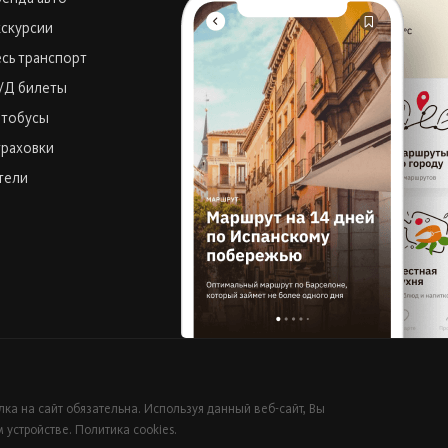
скурсии
сь транспорт
/Д билеты
втобусы
траховки
тели
ка на сайт обязательна. Используя данный веб-сайт, Вы
м устройстве.
Политика cookies.