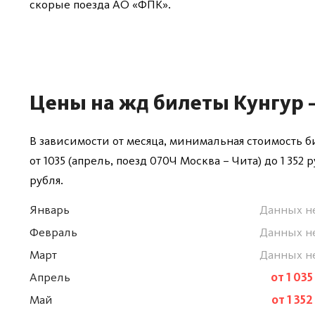
скорые поезда АО «ФПК».
Цены на жд билеты Кунгур 
В зависимости от месяца, минимальная стоимость би
от 1035 (апрель, поезд 070Ч Москва – Чита) до 1 352 
рубля.
Январь
Данных н
Февраль
Данных н
Март
Данных н
Апрель
от 1 035
Май
от 1 352