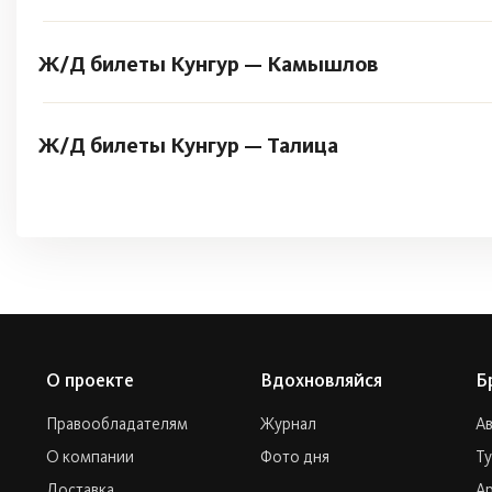
Ж/Д билеты Кунгур — Камышлов
Ж/Д билеты Кунгур — Талица
О проекте
Вдохновляйся
Б
Правообладателям
Журнал
А
О компании
Фото дня
Т
Доставка
Ар