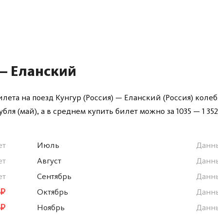
— Еланский
лета на поезд Кунгур (Россия) — Еланский (Россия) колеб
рубля (май), а в среднем купить билет можно за 1035 — 1 352
ет
Июль
Данн
ет
Август
Данн
ет
Сентябрь
Данн
 ₽
Октябрь
Данн
 ₽
Ноябрь
Данн