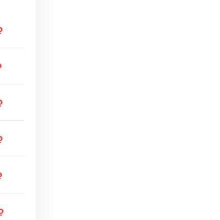
₽
₽
₽
₽
₽
₽