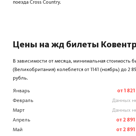
поезда Cross Country.
Цены на жд билеты Ковент
В зависимости от месяца, минимальная стоимость 
(Великобритания) колеблется от 1141 (ноябрь) до 2 89
рубль.
Январь
от 1 821
Февраль
Данных н
Март
Данных н
Апрель
от 2 891
Май
от 2 891