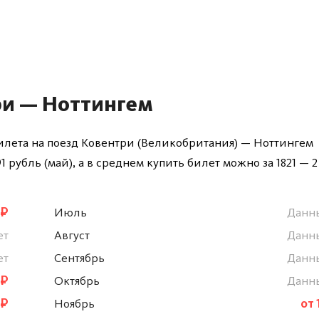
ри — Ноттингем
билета на поезд Ковентри (Великобритания) — Ноттингем
1 рубль (май), а в среднем купить билет можно за 1821 — 2
 ₽
Июль
Данн
ет
Август
Данн
ет
Сентябрь
Данн
 ₽
Октябрь
Данн
 ₽
Ноябрь
от 