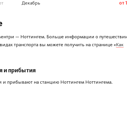
ет
Декабрь
от 
е
овентри — Ноттингем. Больше информации о путешестви
х видах транспорта вы можете получить на странице «
Как
я и прибытия
и и прибывают на станцию Ноттингем Ноттингема.