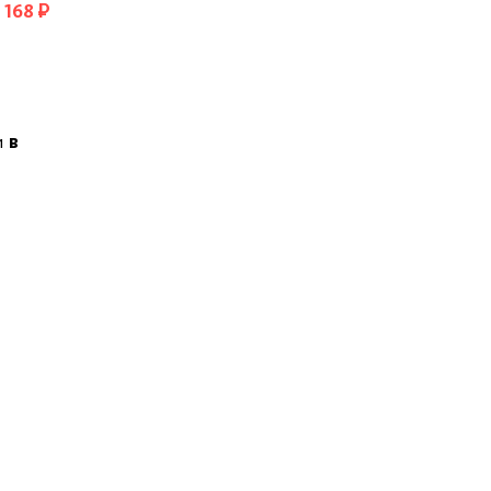
1 168 ₽
и
в