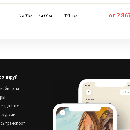
от 2 86
2ч 31м — 3ч 01м
121 км
ронируй
виабилеты
уры
енда авто
скурсии
сь транспорт