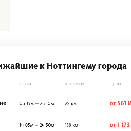
ижайшие к Ноттингему города
В ПУТИ
РАССТОЯНИЕ
ЦЕНЫ
оне
от 561 
0ч 35м — 2ч 10м
28 км
от 1 173
1ч 05м — 2ч 50м
138 км