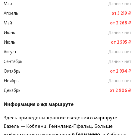
Март
Данных нет
Апрель
от 5 219 ₽
Май
от 2 268 ₽
Июнь
Данных нет
Июль
от 2 595 ₽
Август
Данных нет
Сентябрь
Данных нет
Октябрь
от 2 934 ₽
Ноябрь
Данных нет
Декабрь
от 2 906 ₽
Информация о жд маршруте
Здесь приведены краткие сведения о маршруте
Базель — Кобленц, Рейнланд-Пфальц. Больше
информации о путешествии
в Германию
, в Кобленц,