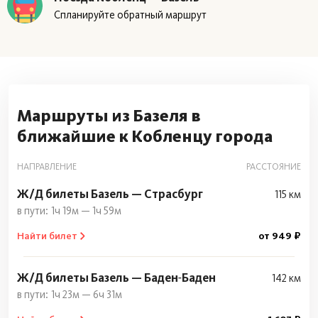
Спланируйте обратный маршрут
Маршруты из Базеля в
ближайшие к Кобленцу города
НАПРАВЛЕНИЕ
РАССТОЯНИЕ
Ж/Д билеты Базель — Страсбург
115 км
1ч 19м — 1ч 59м
Найти билет
от 949 ₽
Ж/Д билеты Базель — Баден‑Баден
142 км
1ч 23м — 6ч 31м