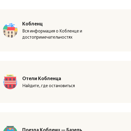
Кобленц
Вся информация о Кобленце и
достопримечательностях
Отели Кобленца
Найдите, где остановиться
Поезда Кобленц — Базель