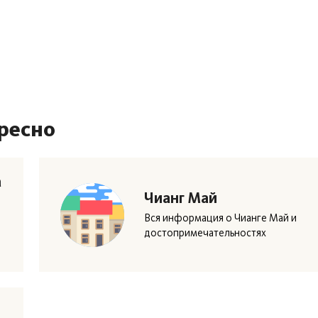
ресно
а
Чианг Май
Вся информация о Чианге Май и
достопримечательностях