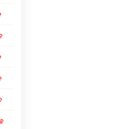
₽
₽
₽
₽
₽
 ₽