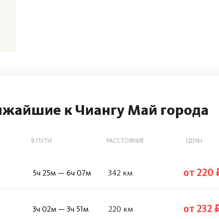
ижайшие к Чиангу Май города
В ПУТИ
РАССТОЯНИЕ
ЦЕНЫ
от 220 
5ч 25м — 6ч 07м
342 км
от 232 
3ч 02м — 3ч 51м
220 км