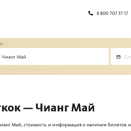
8 800 707 37 17
ДА
гкок — Чианг Май
ианг Май, стоимость и информация о наличии билетов н