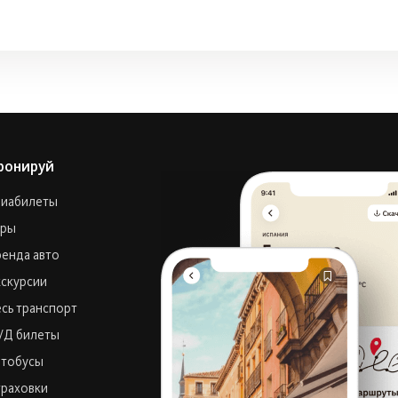
ронируй
виабилеты
уры
енда авто
скурсии
сь транспорт
/Д билеты
втобусы
траховки