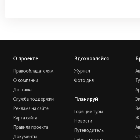
О проекте
Вдохновляйся
Б
Правообладателям
Журнал
А
О компании
Фото дня
Т
Доставка
Ар
Планируй
Служба поддержки
Эк
Реклама на сайте
Ве
Горящие туры
Карта сайта
Ж
Новости
Правила проекта
А
Путеводитель
Документы
С
Гайды и карты