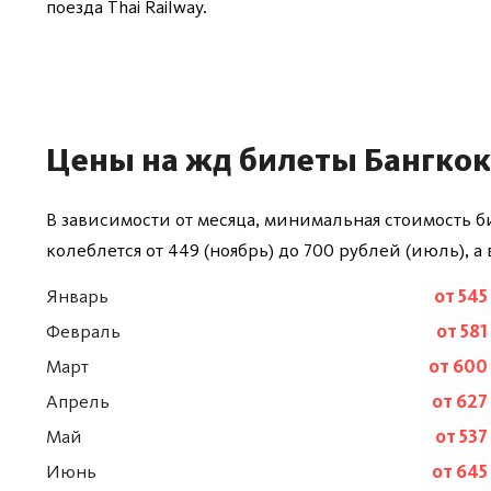
поезда Thai Railway.
Цены на жд билеты Бангкок
В зависимости от месяца, минимальная стоимость б
колеблется от 449 (ноябрь) до 700 рублей (июль), а
Январь
от 545
Февраль
от 581
Март
от 600
Апрель
от 627
Май
от 537
Июнь
от 645