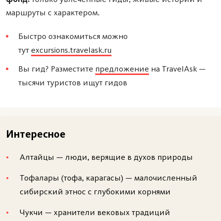
маршруты с характером.
Быстро ознакомиться можно
тут
excursions.travelask.ru
Вы гид? Разместите
предложение
на TravelAsk —
тысячи туристов ищут гидов
Ввиду огромной площади Ладожского озера, а
Интересное
также наличия рукотворных гидроузлов на всех
Алтайцы — люди, верящие в духов природы
основных его притоках, уровень воды в озере
сезонно колеблется незначительно.
Тофалары (тофа, карагасы) — малочисленный
сибирский этнос с глубокими корнями
И вот как раз в таком обширном «наборе»
Чукчи — хранители вековых традиций
притоков и кроется причина пресноводности