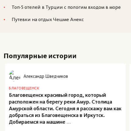
Ладоги: вода в ней проточная, и растворённые в
Топ-5 отелей в Турции с пологим входом в море
воде минералы (натрий, калий и прочие) просто-
Путевки на отдых Чешме Анекс
напросто не успевают осесть и вымываются
мощными и многочисленными подводными
течениями. Дополнительную лепту в ладожскую
пресноводность вносит ледниковое
Популярные истории
происхождение озера.
Александр Шведчиков
БЛАГОВЕЩЕНСК
Благовещенск красивый город, который
расположен на берегу реки Амур. Столица
Амурской области. Сегодня я расскажу вам как
добраться из Благовещенска в Иркутск.
Добираемся на машине
...