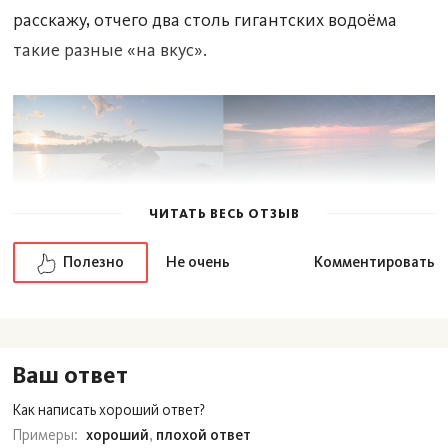
расскажу, отчего два столь гигантских водоёма
такие разные «на вкус».
ЧИТАТЬ ВЕСЬ ОТЗЫВ
Полезно
Не очень
Комментировать
Почему вода в Ладожском
озере пресная
Ваш ответ
Ладога — крупнейшее в Европе пресноводное
озеро, что делят меж собой Республика Карелия и
Как написать хороший ответ?
Ленинградская область. Является истоком
Примеры:
xороший
,
плохой ответ