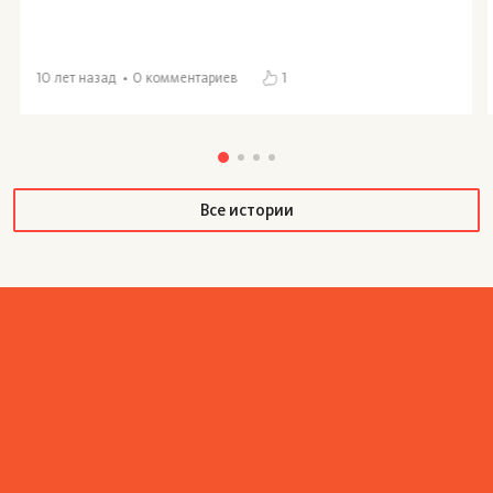
10 лет назад
0 комментариев
1
Почему же Каспийское озеро
солёное
Все истории
На самом деле, шутка про то, что Каспий — это
море, не такая уж и шутка: из-за своих размеров, а
также того факта, что дно водоёма сформировано
океаническим типом земной коры, Каспий вполне
может считаться морем. А море просто обязано
быть солёным, и Каспий - не исключение: при
более чем ста тридцати притоках (среди которых